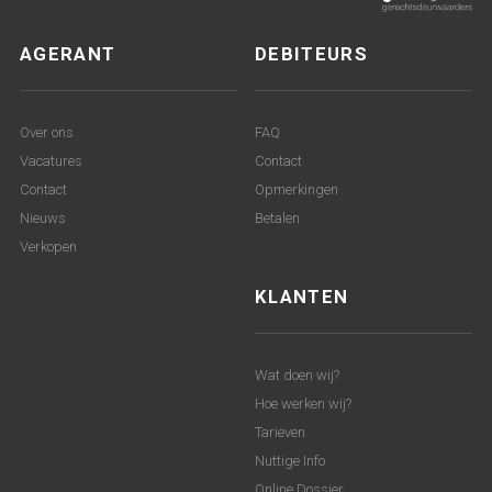
AGERANT
DEBITEURS
Over ons
FAQ
Vacatures
Contact
Contact
Opmerkingen
Nieuws
Betalen
Verkopen
KLANTEN
Wat doen wij?
Hoe werken wij?
Tarieven
Nuttige Info
Online Dossier