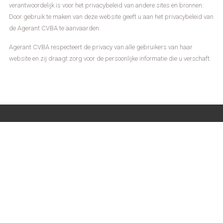
verantwoordelijk is voor het privacybeleid van andere sites en bronnen.
Door gebruik te maken van deze website geeft u aan het privacybeleid van
de Agerant CVBA te aanvaarden.
Agerant CVBA respecteert de privacy van alle gebruikers van haar
website en zij draagt zorg voor de persoonlijke informatie die u verschaft.
OF NEEM CONTACT MET ONS OP