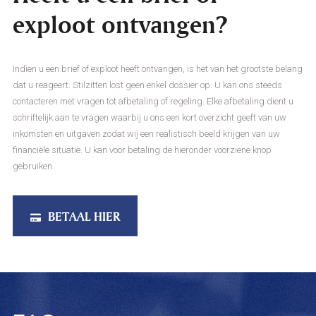
exploot ontvangen?
Indien u een brief of exploot heeft ontvangen, is het van het grootste belang
dat u reageert. Stilzitten lost geen enkel dossier op. U kan ons steeds
contacteren met vragen tot afbetaling of regeling. Elke afbetaling dient u
schriftelijk aan te vragen waarbij u ons een kort overzicht geeft van uw
inkomsten en uitgaven zodat wij een realistisch beeld krijgen van uw
financiële situatie. U kan voor betaling de hieronder voorziene knop
gebruiken.
BETAAL HIER