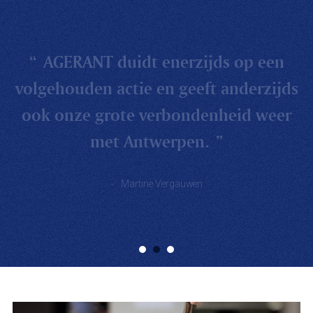
AGERANT duidt enerzijds op een
volgehouden actie en geeft anderzijds
ook onze grote verbondenheid weer
met Antwerpen.
Martine Vergauwen