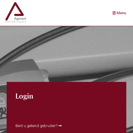
Menu
Login
Bent u gekend gebruiker?