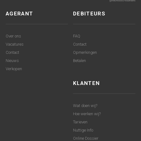
AGERANT
DEBITEURS
Over ons
FAQ
Vacatures
Contact
Contact
Opmerkingen
Nieuws
Betalen
Verkopen
KLANTEN
Wat doen wij?
Hoe werken wij?
Tarieven
Nuttige Info
Online Dossier