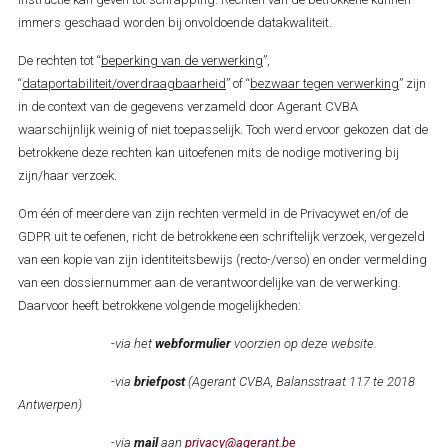
immers geschaad worden bij onvoldoende datakwaliteit.
De rechten tot “
beperking van de verwerking
”,
“
dataportabiliteit/overdraagbaarheid
” of “
bezwaar tegen verwerking
” zijn
in de context van de gegevens verzameld door Agerant CVBA
waarschijnlijk weinig of niet toepasselijk. Toch werd ervoor gekozen dat de
betrokkene deze rechten kan uitoefenen mits de nodige motivering bij
zijn/haar verzoek.
Om één of meerdere van zijn rechten vermeld in de Privacywet en/of de
GDPR uit te oefenen, richt de betrokkene een schriftelijk verzoek, vergezeld
van een kopie van zijn identiteitsbewijs (recto-/verso) en onder vermelding
van een dossiernummer aan de verantwoordelijke van de verwerking.
Daarvoor heeft betrokkene volgende mogelijkheden:
-
via het
webformulier
voorzien op deze website.
-via
briefpost
(Agerant CVBA, Balansstraat 117 te 2018
Antwerpen)
-via
mail
aan
privacy@agerant.be