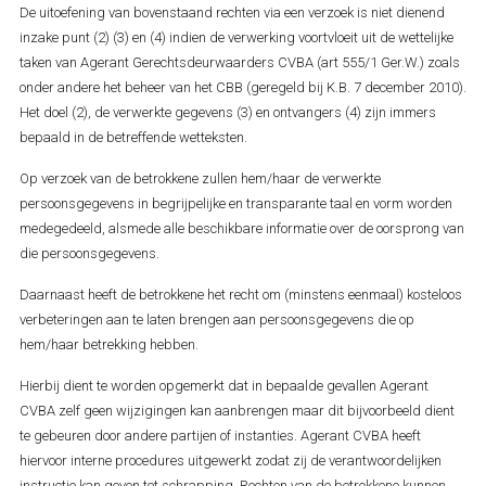
De uitoefening van bovenstaand rechten via een verzoek is niet dienend
inzake punt (2) (3) en (4) indien de verwerking voortvloeit uit de wettelijke
taken van Agerant Gerechtsdeurwaarders CVBA (art 555/1 Ger.W.) zoals
onder andere het beheer van het CBB (geregeld bij K.B. 7 december 2010).
Het doel (2), de verwerkte gegevens (3) en ontvangers (4) zijn immers
bepaald in de betreffende wetteksten.
Op verzoek van de betrokkene zullen hem/haar de verwerkte
persoonsgegevens in begrijpelijke en transparante taal en vorm worden
medegedeeld, alsmede alle beschikbare informatie over de oorsprong van
die persoonsgegevens.
Daarnaast heeft de betrokkene het recht om (minstens eenmaal) kosteloos
verbeteringen aan te laten brengen aan persoonsgegevens die op
hem/haar betrekking hebben.
Hierbij dient te worden opgemerkt dat in bepaalde gevallen Agerant
CVBA zelf geen wijzigingen kan aanbrengen maar dit bijvoorbeeld dient
te gebeuren door andere partijen of instanties. Agerant CVBA heeft
hiervoor interne procedures uitgewerkt zodat zij de verantwoordelijken
instructie kan geven tot schrapping. Rechten van de betrokkene kunnen