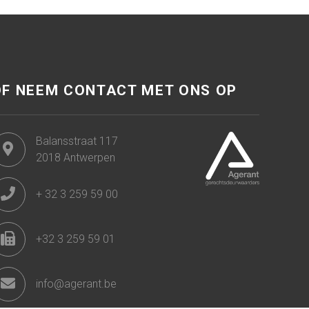
OF NEEM CONTACT MET ONS OP
Balansstraat 117
2018 Antwerpen
+ 32 3 259 59 00
+32 3 259 59 01
info@agerant.be