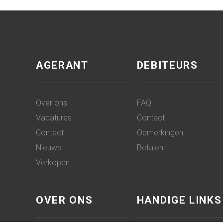
AGERANT
DEBITEURS
Over ons
FAQ
Vacatures
Contact
Contact
Opmerkingen
Nieuws
Betalen
Verkopen
OVER ONS
HANDIGE LINKS