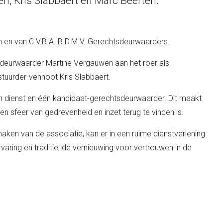
, Kris Slabbaert en Marc Beerten.
n en van C.V.B.A. B.D.M.V. Gerechtsdeurwaarders.
sdeurwaarder Martine Vergauwen aan het roer als
stuurder-vennoot Kris Slabbaert.
n dienst en één kandidaat-gerechtsdeurwaarder. Dit maakt
en sfeer van gedrevenheid en inzet terug te vinden is.
en van de associatie, kan er in een ruime dienstverlening
varing en traditie, de vernieuwing voor vertrouwen in de