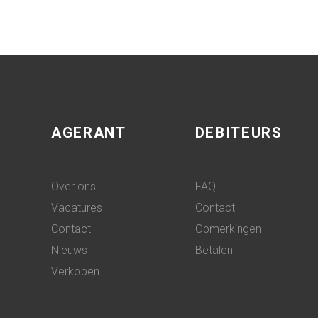
AGERANT
DEBITEURS
Over ons
FAQ
Vacatures
Contact
Contact
Opmerkingen
Nieuws
Betalen
Verkopen