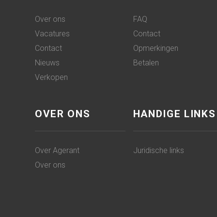
Over ons
FAQ
Vacatures
Contact
Contact
Opmerkingen
Nieuws
Betalen
Verkopen
OVER ONS
HANDIGE LINKS
Over Agerant
Juridische links
Over ons