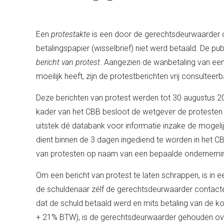
Een
protestakte
is een door de gerechtsdeurwaarder o
betalingspapier (wisselbrief) niet werd betaald. De pu
bericht van protest
. Aangezien de wanbetaling van een 
moeilijk heeft, zijn de protestberichten vrij consulteerb
Deze berichten van protest werden tot 30 augustus 2
kader van het CBB besloot de wetgever de protesten 
uitstek dé databank voor informatie inzake de mogelij
dient binnen de 3 dagen ingediend te worden in het CBB
van protesten op naam van een bepaalde ondernemi
Om een bericht van protest te laten schrappen, is in ee
de schuldenaar zélf de gerechtsdeurwaarder contacte
dat de schuld betaald werd en mits betaling van de k
+ 21% BTW), is de gerechtsdeurwaarder gehouden over