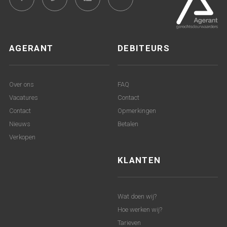
AGERANT
DEBITEURS
Over ons
FAQ
Vacatures
Contact
Contact
Opmerkingen
Nieuws
Betalen
Verkopen
KLANTEN
Wat doen wij?
Hoe werken wij?
Tarieven