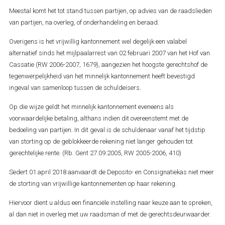
Meestal komt het tot stand tussen partijen, op advies van de raadslieden
van partijen, na overleg, of onderhandeling en beraad.
Overigens is het vrijwillig kantonnement wel degelijk een valabel
alternatief sinds het mijlpaalarrest van 02 februari 2007 van het Hof van
Cassatie (RW 2006-2007, 1679), aangezien het hoogste gerechtshof de
tegenwerpelijkheid van het minnelijk kantonnement heeft bevestigd
ingeval van samenloop tussen de schuldeisers.
Op die wijze geldt het minnelijk kantonnement eveneens als
voorwaardelijke betaling, althans indien dit overeenstemt met de
bedoeling van partijen. In dit geval is de schuldenaar vanaf het tijdstip
van storting op de geblokkeerde rekening niet langer gehouden tot
gerechtelijke rente. (Rb. Gent 27.09.2005, RW 2005-2006, 410)
Sedert 01 april 2018 aanvaardt de Deposito- en Consignatiekas niet meer
de storting van vrijwillige kantonnementen op haar rekening.
Hiervoor dient u aldus een financiële instelling naar keuze aan te spreken,
al dan niet in overleg met uw raadsman of met de gerechtsdeurwaarder.