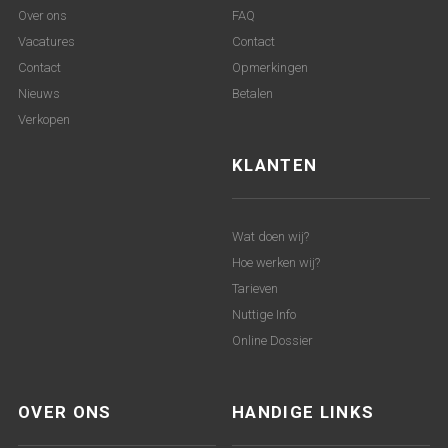
Over ons
FAQ
Vacatures
Contact
Contact
Opmerkingen
Nieuws
Betalen
Verkopen
KLANTEN
Wat doen wij?
Hoe werken wij?
Tarieven
Nuttige Info
Online Dossier
OVER ONS
HANDIGE LINKS