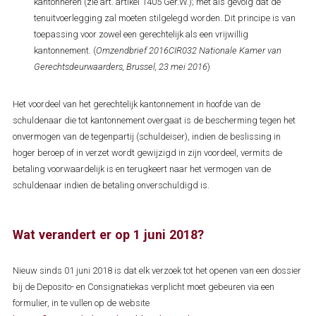
kantonneren (zie art. artikel 1405 Ger.W.); met als gevolg dat de
tenuitvoerlegging zal moeten stilgelegd worden. Dit principe is van
toepassing voor zowel een gerechtelijk als een vrijwillig
kantonnement. (
Omzendbrief 2016CIR032 Nationale Kamer van
Gerechtsdeurwaarders, Brussel, 23 mei 2016
)
Het voordeel van het gerechtelijk kantonnement in hoofde van de
schuldenaar die tot kantonnement overgaat is de bescherming tegen het
onvermogen van de tegenpartij (schuldeiser), indien de beslissing in
hoger beroep of in verzet wordt gewijzigd in zijn voordeel, vermits de
betaling voorwaardelijk is en terugkeert naar het vermogen van de
schuldenaar indien de betaling onverschuldigd is.
Wat verandert er op 1 juni 2018?
Nieuw sinds 01 juni 2018 is dat elk verzoek tot het openen van een dossier
bij de Deposito- en Consignatiekas verplicht moet gebeuren via een
formulier, in te vullen op de website