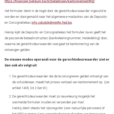
https://financien.belgium.be/nl/betalingen/kantonnement#q2
.
Het formulier dient in de regel door de gerechtsdeurwaarder ingevuld te
worden en doorgemaild naar het algemene e-mailadres van de Deposito-
en Consignatiekas
info.cdcdck@minfin.fed.be
.
Hierop kijkt de Deposito- en Consignatiekas het formulier na en geeft het
de passende betaalinstructies (bankrekeningnummer, mededeling) door,
waarna de gerechtsdeurwaarder overgaat tot kantonnering van de
ontvangen gelden.
De nieuwe modus operandi voor de gerechtsdeurwaarder ziet er
dan ook als volgt uit:
De gerechtsdeurwaarder die de te consigneren gelden ontvangt van
de schuldenaar, maakt het proces-verbaal van kantonnement op. (zie
artikel 1405, lid 2 Ger.W.)
De gerechtsdeurwaarder moet zo nauwkeurig mogelijk het
voormelde formulier invullen en verzenden per mail.
Hierbij dient steeds het rijksregister (voor natuurlijke personen) of
het KBO-nummer (voor vennootschappen of indien van toepassing